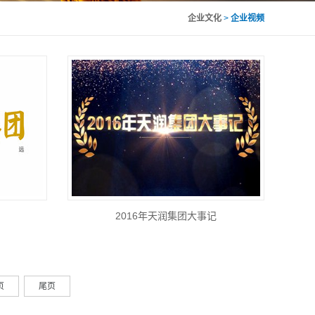
>
企业文化
>
企业视频
2016年天润集团大事记
页
尾页